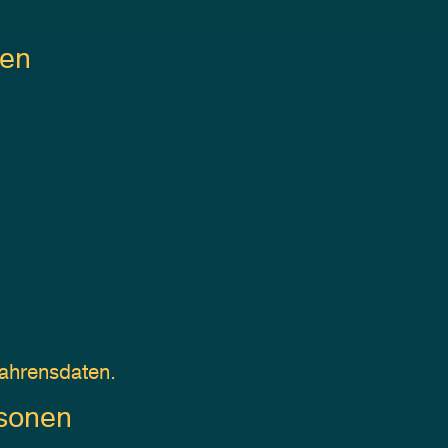
ten
ahrensdaten.
rsonen